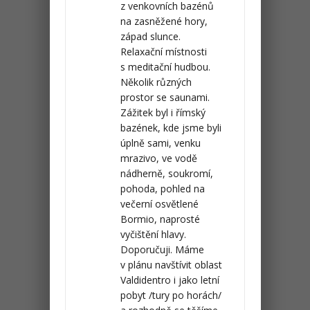
z venkovních bazénů
na zasněžené hory,
západ slunce.
Relaxační místnosti
s meditační hudbou.
Několik různých
prostor se saunami.
Zážitek byl i římský
bazének, kde jsme byli
úplně sami, venku
mrazivo, ve vodě
nádherně, soukromí,
pohoda, pohled na
večerní osvětlené
Bormio, naprosté
vyčištění hlavy.
Doporučuji. Máme
v plánu navštívit oblast
Valdidentro i jako letní
pobyt /tury po horách/