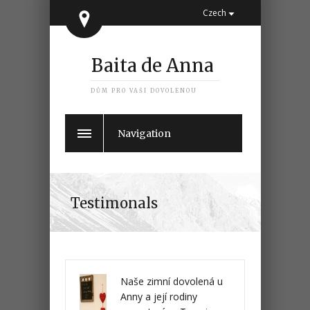
Czech
Baita de Anna
DŮM PRO VAŠI DOVOLENOU
Navigation
Testimonals
Naše zimní dovolená u
Anny a její rodiny