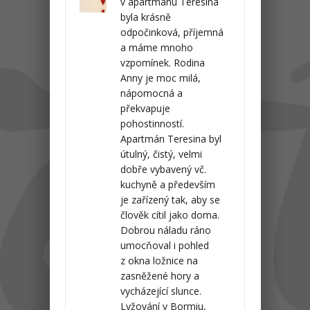
v apartmánu Teresina
byla krásně
odpočinková, příjemná
a máme mnoho
vzpomínek. Rodina
Anny je moc milá,
nápomocná a
překvapuje
pohostinností.
Apartmán Teresina byl
útulný, čistý, velmi
dobře vybavený vč.
kuchyně a především
je zařízený tak, aby se
člověk cítil jako doma.
Dobrou náladu ráno
umocňoval i pohled
z okna ložnice na
zasněžené hory a
vycházející slunce.
Lyžování v Bormiu,