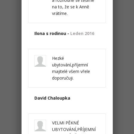
a rozhodně se těšíme
na to, že se k Anně
vrátíme.
Ilona s rodinou -
Leden 2016
Hezké
ubytování,příjemní
majitelé všem vřele
doporučuji.
David Chaloupka
VELMI PĚKNÉ
UBYTOVÁNÍ,PŘÍJEMNÍ